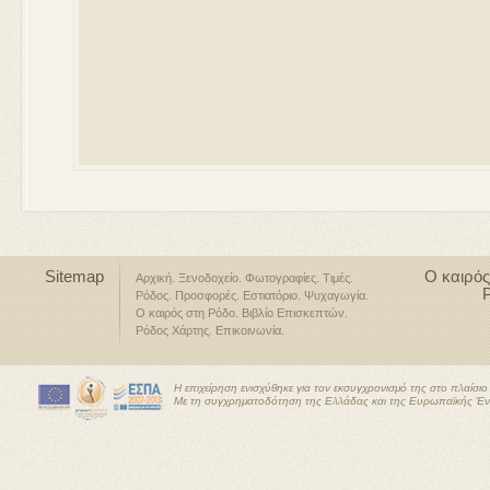
Sitemap
Ο καιρός
Αρχική
Ξενοδοχείο
Φωτογραφίες
Τιμές
Ρόδος
Προσφορές
Εστιατόριο
Ψυχαγωγία
Ο καιρός στη Ρόδο
Βιβλίο Επισκεπτών
Ρόδος Χάρτης
Επικοινωνία
Η επιχείρηση ενισχύθηκε για τον εκσυγχρονισμό της στο πλαίσ
Με τη συγχρηματοδότηση της Ελλάδας και της Ευρωπαϊκής Έ