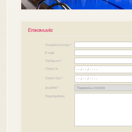
Επικοινωνία
Ονοματεπώνυμο *
E-mail
Τηλέφωνο *
Check In
Check Out *
Δωμάτια *
Παρατηρήσεις