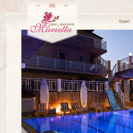
en
ελλ
de
Αρχική